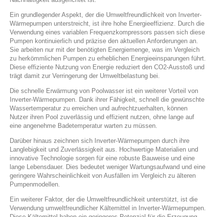
Ein grundlegender Aspekt, der die Umweltfreundlichkeit von Inverter-
Wärmepumpen unterstreicht, ist ihre hohe Energieeffizienz. Durch die
Verwendung eines variablen Frequenzkompressors passen sich diese
Pumpen kontinuierlich und präzise den aktuellen Anforderungen an.
Sie arbeiten nur mit der benötigten Energiemenge, was im Vergleich
zu herkömmlichen Pumpen zu erheblichen Energieeinsparungen führt.
Diese effiziente Nutzung von Energie reduziert den CO2-Ausstoß und
trägt damit zur Verringerung der Umweltbelastung bei.
Die schnelle Erwärmung von Poolwasser ist ein weiterer Vorteil von
Inverter-Wärmepumpen. Dank ihrer Fähigkeit, schnell die gewünschte
Wassertemperatur zu erreichen und aufrechtzuerhalten, können
Nutzer ihren Pool zuverlässig und effizient nutzen, ohne lange auf
eine angenehme Badetemperatur warten zu müssen.
Darüber hinaus zeichnen sich Inverter-Wärmepumpen durch ihre
Langlebigkeit und Zuverlässigkeit aus. Hochwertige Materialien und
innovative Technologie sorgen für eine robuste Bauweise und eine
lange Lebensdauer. Dies bedeutet weniger Wartungsaufwand und eine
geringere Wahrscheinlichkeit von Ausfällen im Vergleich zu älteren
Pumpenmodellen.
Ein weiterer Faktor, der die Umweltfreundlichkeit unterstützt, ist die
Verwendung umweltfreundlicher Kältemittel in Inverter-Wärmepumpen.
Diese Kältemittel haben ein geringeres Potenzial für die Erzeugung