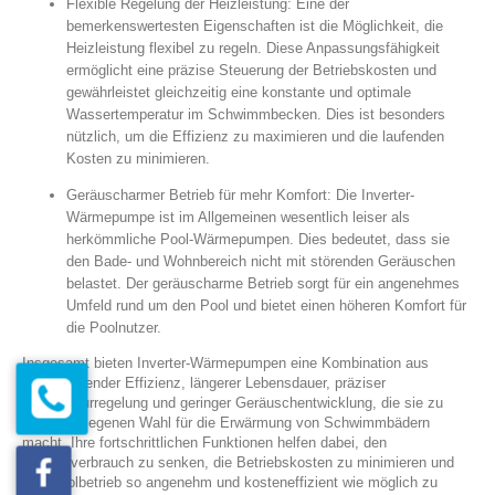
Flexible Regelung der Heizleistung: Eine der
bemerkenswertesten Eigenschaften ist die Möglichkeit, die
Heizleistung flexibel zu regeln. Diese Anpassungsfähigkeit
ermöglicht eine präzise Steuerung der Betriebskosten und
gewährleistet gleichzeitig eine konstante und optimale
Wassertemperatur im Schwimmbecken. Dies ist besonders
nützlich, um die Effizienz zu maximieren und die laufenden
Kosten zu minimieren.
Geräuscharmer Betrieb für mehr Komfort: Die Inverter-
Wärmepumpe ist im Allgemeinen wesentlich leiser als
herkömmliche Pool-Wärmepumpen. Dies bedeutet, dass sie
den Bade- und Wohnbereich nicht mit störenden Geräuschen
belastet. Der geräuscharme Betrieb sorgt für ein angenehmes
Umfeld rund um den Pool und bietet einen höheren Komfort für
die Poolnutzer.
Insgesamt bieten Inverter-Wärmepumpen eine Kombination aus
herausragender Effizienz, längerer Lebensdauer, präziser
Temperaturregelung und geringer Geräuschentwicklung, die sie zu
einer überlegenen Wahl für die Erwärmung von Schwimmbädern
macht. Ihre fortschrittlichen Funktionen helfen dabei, den
Energieverbrauch zu senken, die Betriebskosten zu minimieren und
den Poolbetrieb so angenehm und kosteneffizient wie möglich zu