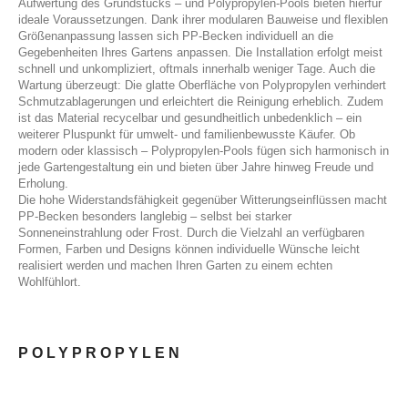
Aufwertung des Grundstücks – und Polypropylen-Pools bieten hierfür
ideale Voraussetzungen. Dank ihrer modularen Bauweise und flexiblen
Größenanpassung lassen sich PP-Becken individuell an die
Gegebenheiten Ihres Gartens anpassen. Die Installation erfolgt meist
schnell und unkompliziert, oftmals innerhalb weniger Tage. Auch die
Wartung überzeugt: Die glatte Oberfläche von Polypropylen verhindert
Schmutzablagerungen und erleichtert die Reinigung erheblich. Zudem
ist das Material recycelbar und gesundheitlich unbedenklich – ein
weiterer Pluspunkt für umwelt- und familienbewusste Käufer. Ob
modern oder klassisch – Polypropylen-Pools fügen sich harmonisch in
jede Gartengestaltung ein und bieten über Jahre hinweg Freude und
Erholung.
Die hohe Widerstandsfähigkeit gegenüber Witterungseinflüssen macht
PP-Becken besonders langlebig – selbst bei starker
Sonneneinstrahlung oder Frost. Durch die Vielzahl an verfügbaren
Formen, Farben und Designs können individuelle Wünsche leicht
realisiert werden und machen Ihren Garten zu einem echten
Wohlfühlort.
POLYPROPYLEN