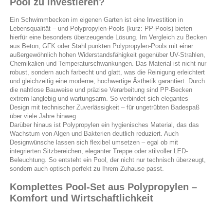
Pool zu investieren?
Ein Schwimmbecken im eigenen Garten ist eine Investition in
Lebensqualität – und Polypropylen-Pools (kurz: PP-Pools) bieten
hierfür eine besonders überzeugende Lösung. Im Vergleich zu Becken
aus Beton, GFK oder Stahl punkten Polypropylen-Pools mit einer
außergewöhnlich hohen Widerstandsfähigkeit gegenüber UV-Strahlen,
Chemikalien und Temperaturschwankungen. Das Material ist nicht nur
robust, sondern auch farbecht und glatt, was die Reinigung erleichtert
und gleichzeitig eine moderne, hochwertige Ästhetik garantiert. Durch
die nahtlose Bauweise und präzise Verarbeitung sind PP-Becken
extrem langlebig und wartungsarm. So verbindet sich elegantes
Design mit technischer Zuverlässigkeit – für ungetrübten Badespaß
über viele Jahre hinweg.
Darüber hinaus ist Polypropylen ein hygienisches Material, das das
Wachstum von Algen und Bakterien deutlich reduziert. Auch
Designwünsche lassen sich flexibel umsetzen – egal ob mit
integrierten Sitzbereichen, eleganter Treppe oder stilvoller LED-
Beleuchtung. So entsteht ein Pool, der nicht nur technisch überzeugt,
sondern auch optisch perfekt zu Ihrem Zuhause passt.
Komplettes Pool-Set aus Polypropylen –
Komfort und Wirtschaftlichkeit