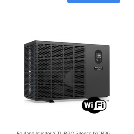
Fairland Inverter X TURBO Silence IXCR36