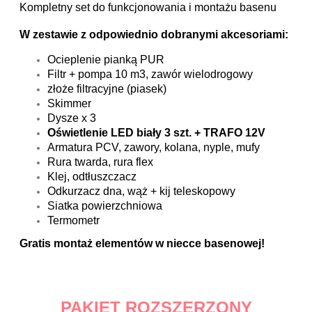
Kompletny set do funkcjonowania i montażu basenu
W zestawie z odpowiednio dobranymi akcesoriami:
Ocieplenie pianką PUR
Filtr + pompa 10 m3, zawór wielodrogowy
złoże filtracyjne (piasek)
Skimmer
Dysze x 3
Oświetlenie LED biały 3 szt. + TRAFO 12V
Armatura PCV, zawory, kolana, nyple, mufy
Rura twarda, rura flex
Klej, odtłuszczacz
Odkurzacz dna, wąż + kij teleskopowy
Siatka powierzchniowa
Termometr
Gratis montaż elementów w niecce basenowej!
PAKIET ROZSZERZONY