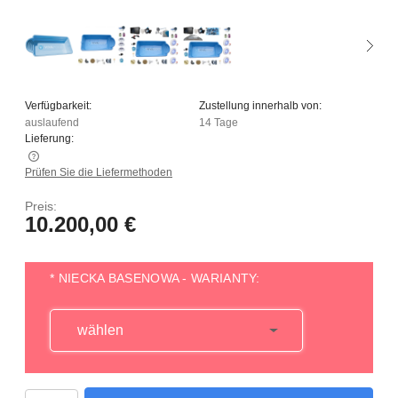
Verfügbarkeit:
Zustellung innerhalb von:
auslaufend
14 Tage
Lieferung:
Prüfen Sie die Liefermethoden
Der Preis enthält keine eventuellen Zahlungskosten
Preis:
10.200,00 €
*
NIECKA BASENOWA - WARIANTY: