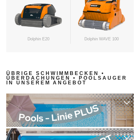
Dolphin E20
Dolphin WAVE 100
ÜBRIGE SCHWIMMBECKEN •
ÜBERDACHUNGEN • POOLSAUGER
IN UNSEREM ANGEBOT