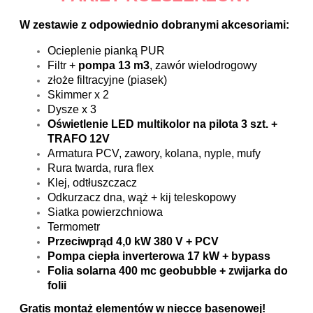
W zestawie z odpowiednio dobranymi akcesoriami:
Ocieplenie pianką PUR
Filtr +
pompa 13 m3
, zawór wielodrogowy
złoże filtracyjne (piasek)
Skimmer x 2
Dysze x 3
Oświetlenie LED multikolor na pilota 3 szt. +
TRAFO 12V
Armatura PCV, zawory, kolana, nyple, mufy
Rura twarda, rura flex
Klej, odtłuszczacz
Odkurzacz dna, wąż + kij teleskopowy
Siatka powierzchniowa
Termometr
Przeciwprąd 4,0 kW 380 V + PCV
Pompa ciepła inverterowa 17 kW + bypass
Folia solarna 400 mc geobubble + zwijarka do
folii
Gratis montaż elementów w niecce basenowej!