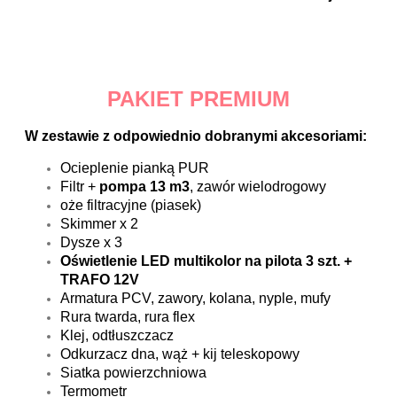
PAKIET PREMIUM
W zestawie z odpowiednio dobranymi akcesoriami:
Ocieplenie pianką PUR
Filtr +
pompa 13 m3
, zawór wielodrogowy
oże filtracyjne (piasek)
Skimmer x 2
Dysze x 3
Oświetlenie LED multikolor na pilota 3 szt. +
TRAFO 12V
Armatura PCV, zawory, kolana, nyple, mufy
Rura twarda, rura flex
Klej, odtłuszczacz
Odkurzacz dna, wąż + kij teleskopowy
Siatka powierzchniowa
Termometr