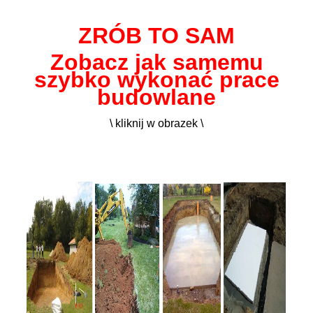
ZRÓB TO SAM
Zobacz jak samemu
szybko wykonać prace
budowlane
\ kliknij w obrazek \