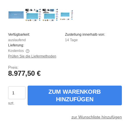
Verfügbarkeit:
Zustellung innerhalb von:
auslaufend
14 Tage
Lieferung:
Kostenlos
Prüfen Sie die Liefermethoden
Der Preis enthält keine eventuellen Zahlungskosten
Preis:
8.977,50 €
ZUM WARENKORB
HINZUFÜGEN
szt.
zur Wunschliste hinzufügen