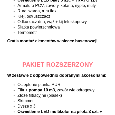
Oświetlenie
LED biały
3 szt. + TRAFO 12V
Armatura PCV, zawory, kolana, nyple, mufy
Rura twarda, rura flex
Klej, odtłuszczacz
Odkurzacz dna, wąż + kij teleskopowy
Siatka powierzchniowa
Termometr
Gratis montaż elementów w niecce basenowej!
PAKIET ROZSZERZONY
W zestawie z odpowiednio dobranymi akcesoriami:
Ocieplenie pianką PUR
Filtr +
pompa 10 m3
, zawór wielodrogowy
Złoże filtracyjne (piasek)
Skimmer
Dysze x 3
Oświetlenie LED multikolor na pilota 3 szt. +