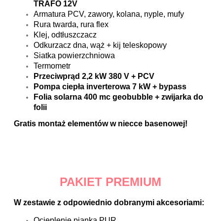
TRAFO 12V
Armatura PCV, zawory, kolana, nyple, mufy
Rura twarda, rura flex
Klej, odtłuszczacz
Odkurzacz dna, wąż + kij teleskopowy
Siatka powierzchniowa
Termometr
Przeciwprąd 2,2 kW 380 V + PCV
Pompa ciepła inverterowa 7 kW + bypass
Folia solarna 400 mc geobubble + zwijarka do
folii
Gratis montaż elementów w niecce basenowej!
PAKIET PREMIUM
W zestawie z odpowiednio dobranymi akcesoriami:
Ocieplenie pianką PUR