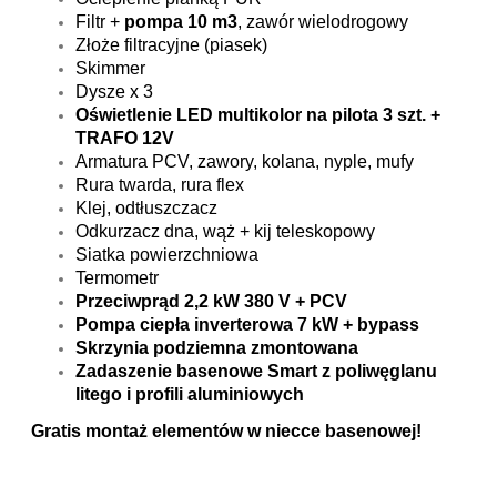
Filtr +
pompa 10 m3
, zawór wielodrogowy
Złoże filtracyjne (piasek)
Skimmer
Dysze x 3
Oświetlenie LED multikolor na pilota 3 szt. +
TRAFO 12V
Armatura PCV, zawory, kolana, nyple, mufy
Rura twarda, rura flex
Klej, odtłuszczacz
Odkurzacz dna, wąż + kij teleskopowy
Siatka powierzchniowa
Termometr
Przeciwprąd 2,2 kW 380 V + PCV
Pompa ciepła inverterowa 7 kW + bypass
Skrzynia podziemna zmontowana
Zadaszenie basenowe Smart z poliwęglanu
litego i profili aluminiowych
Gratis montaż elementów w niecce basenowej!