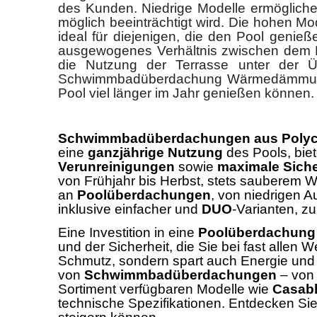
des Kunden. Niedrige Modelle ermögliche
möglich beeinträchtigt wird. Die hohen M
ideal für diejenigen, die den Pool genie
ausgewogenes Verhältnis zwischen dem 
die Nutzung der Terrasse unter der Ü
Schwimmbadüberdachung Wärmedämmung, S
Pool viel länger im Jahr genießen können.
Schwimmbadüberdachungen aus Polyc
eine
ganzjährige Nutzung
des Pools, bie
Verunreinigungen
sowie
maximale Siche
von Frühjahr bis Herbst, stets sauberem W
an
Poolüberdachungen
, von niedrigen 
inklusive einfacher und
DUO
-Varianten, z
Eine Investition in eine
Poolüberdachung
und der Sicherheit, die Sie bei fast alle
Schmutz, sondern spart auch Energie und v
von
Schwimmbadüberdachungen
– von 
Sortiment verfügbaren Modelle wie
Casab
technische Spezifikationen. Entdecken Si