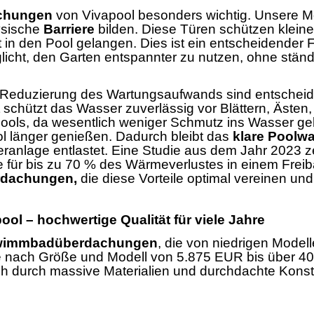
chungen
von Vivapool besonders wichtig. Unsere Mo
ysische
Barriere
bilden. Diese Türen schützen kleine
 in den Pool gelangen. Dies ist ein entscheidender F
öglicht, den Garten entspannter zu nutzen, ohne st
 Reduzierung des Wartungsaufwands sind entscheide
schützt das Wasser zuverlässig vor Blättern, Ästen,
ools, da wesentlich weniger Schmutz ins Wasser gel
l länger genießen. Dadurch bleibt das
klare Poolw
teranlage entlastet. Eine Studie aus dem Jahr 2023 
für bis zu 70 % des Wärmeverlustes in einem Freibad 
rdachungen,
die diese Vorteile optimal vereinen und
 – hochwertige Qualität für viele Jahre
wimmbadüberdachungen
, die von niedrigen Model
n je nach Größe und Modell von 5.875 EUR bis über 4
h durch massive Materialien und durchdachte Konstr