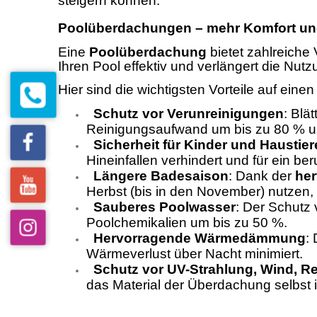
steigern können.
Poolüberdachungen – mehr Komfort und 
Eine
Poolüberdachung
bietet zahlreiche 
Ihren Pool effektiv und verlängert die Nut
Hier sind die wichtigsten Vorteile auf einen 
Schutz vor Verunreinigungen
: Blä
Reinigungsaufwand um bis zu 80 % un
Sicherheit für Kinder und Haustier
Hineinfallen verhindert und für ein be
Längere Badesaison
: Dank der
he
Herbst (bis in den November) nutzen,
Sauberes Poolwasser
: Der Schutz
Poolchemikalien um bis zu 50 %.
Hervorragende Wärmedämmung
:
Wärmeverlust über Nacht minimiert.
Schutz vor UV-Strahlung, Wind, 
das Material der Überdachung selbst 