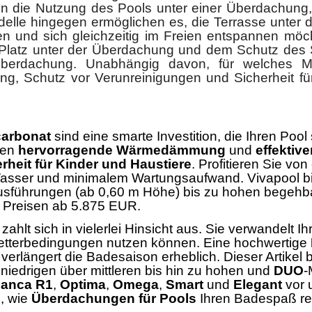
n die Nutzung des Pools unter einer Überdachung,
odelle hingegen ermöglichen es, die Terrasse unter
ßen und sich gleichzeitig im Freien entspannen möch
Platz unter der Überdachung und dem Schutz des 
berdachung. Unabhängig davon, für welches Mod
chutz vor Verunreinigungen und Sicherheit für K
arbonat
sind eine smarte Investition, die Ihren Pool
ten
hervorragende Wärmedämmung
und
effektiv
rheit für Kinder und Haustiere
. Profitieren Sie vo
asser und minimalem Wartungsaufwand. Vivapool biet
Ausführungen (ab 0,60 m Höhe) bis zu hohen begeh
u Preisen ab 5.875 EUR.
zahlt sich in vielerlei Hinsicht aus. Sie verwandelt
n Wetterbedingungen nutzen können. Eine hochwertige
erlängert die Badesaison erheblich. Dieser Artikel
niedrigen über mittleren bis hin zu hohen und
DUO
-
lanca R1
,
Optima
,
Omega
,
Smart
und
Elegant
vor 
e, wie
Überdachungen für Pools
Ihren Badespaß rev