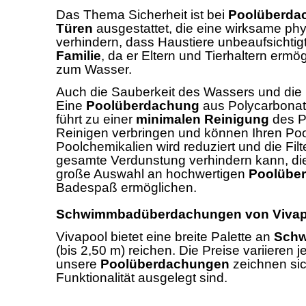
Das Thema Sicherheit ist bei
Poolüberda
Türen
ausgestattet, die eine wirksame ph
verhindern, dass Haustiere unbeaufsichtigt
Familie
, da er Eltern und Tierhaltern erm
zum Wasser.
Auch die Sauberkeit des Wassers und die
Eine
Poolüberdachung
aus Polycarbonat 
führt zu einer
minimalen Reinigung
des P
Reinigen verbringen und können Ihren Poo
Poolchemikalien wird reduziert und die Fil
gesamte Verdunstung verhindern kann, die 
große Auswahl an hochwertigen
Poolübe
Badespaß ermöglichen.
Schwimmbadüberdachungen von Vivapool
Vivapool bietet eine breite Palette an
Sch
(bis 2,50 m) reichen. Die Preise variiere
unsere
Poolüberdachungen
zeichnen sic
Funktionalität ausgelegt sind.