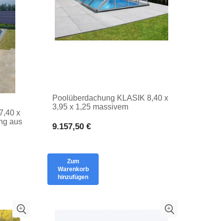
Poolüberdachung KLASIK 8,40 x
3,95 x 1,25 massivem
7,40 x
Polycarbonat Poolüberdachung
ng aus
LOW
9.157,50 €
HELL
Zum
Warenkorb
hinzufügen