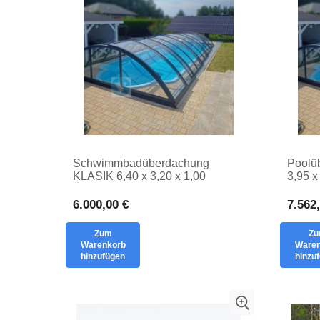
Schwimmbadüberdachung
Poolü
KLASIK 6,40 x 3,20 x 1,00
3,95 x
Überdachung aus massivem
Poold
Polycarbonat
6.000,00 €
7.562
Zum
Z
Warenkorb
Waren
hinzufügen
hinzu