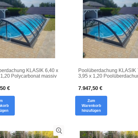
berdachung KLASIK 6,40 x
Poolüberdachung KLASIK 
 1,20 Polycarbonat massiv
3,95 x 1,20 Poolüberdachu
ach Elegante Abdeckung
massivem Polycarbonat S
,50 €
7.947,50 €
um
Zum
korb
Warenkorb
fügen
hinzufügen