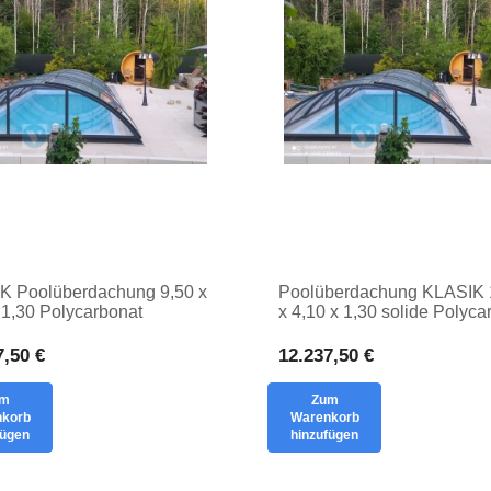
K Poolüberdachung 9,50 x
Poolüberdachung KLASIK 
 1,30 Polycarbonat
x 4,10 x 1,30 solide Polyca
aterial Poolüberdachung
Poolüberdachung COVER
RING
7,50 €
12.237,50 €
um
Zum
korb
Warenkorb
fügen
hinzufügen