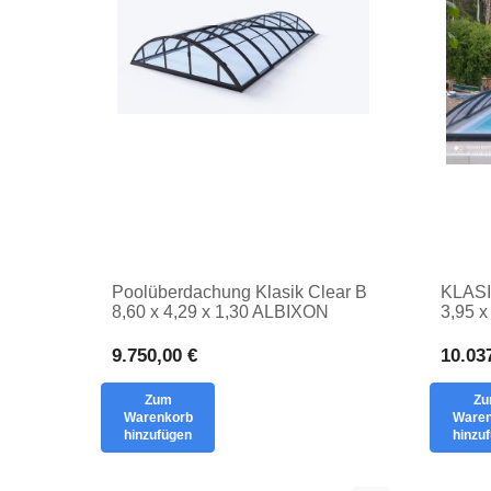
Poolüberdachung Klasik Clear B
KLASI
8,60 x 4,29 x 1,30 ALBIXON
3,95 x
Vollm
COVE
9.750,00 €
10.03
Zum
Z
Warenkorb
Waren
hinzufügen
hinzu