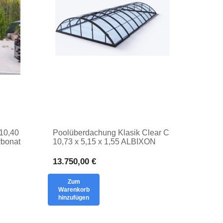
10,40
Poolüberdachung Klasik Clear C
rbonat
10,73 x 5,15 x 1,55 ALBIXON
ING
BOX aus massivem Polycarbonat
Classic Abdeckung
13.750,00 €
Zum
Warenkorb
hinzufügen