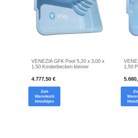
VENEZIA GFK Pool 5,20 x 3,00 x
VENEZ
1,50 Kinderbecken kleiner
1,50 P
Gartenpool
privat
4.777,50 €
5.680
Zum
Z
Warenkorb
Waren
hinzufügen
hinzu