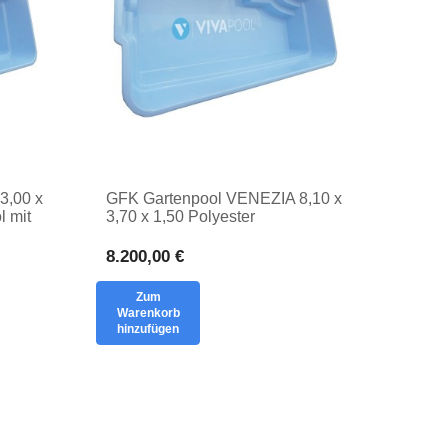
3,00 x
GFK Gartenpool VENEZIA 8,10 x
l mit
3,70 x 1,50 Polyester
ie
Ganzjährigerpool NIECKA mit
eingegrabenem Einsatz
8.200,00 €
Zum
Warenkorb
hinzufügen