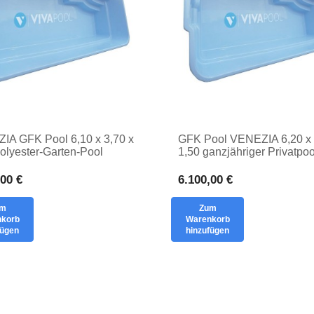
IA GFK Pool 6,10 x 3,70 x
GFK Pool VENEZIA 6,20 x 
olyester-Garten-Pool
1,50 ganzjähriger Privatpoo
er, eingegrabener Pool Trog
eingegrabener Polyesterfol
,00 €
6.100,00 €
um
Zum
korb
Warenkorb
fügen
hinzufügen