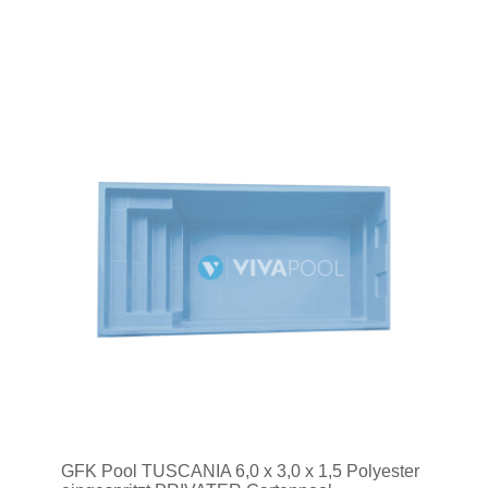
GFK Pool TUSCANIA 6,0 x 3,0 x 1,5 Polyester