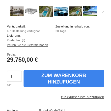
Verfügbarkeit:
Zustellung innerhalb von:
auf Bestellung verfügbar
30 Tage
Lieferung:
Kostenlos
Prüfen Sie die Liefermethoden
Der Preis enthält keine eventuellen Zahlungskosten
Preis:
29.750,00 €
ZUM WARENKORB
HINZUFÜGEN
szt.
zur Wunschliste hinzufügen
Anbieter:
Produkt-Code/SKU: