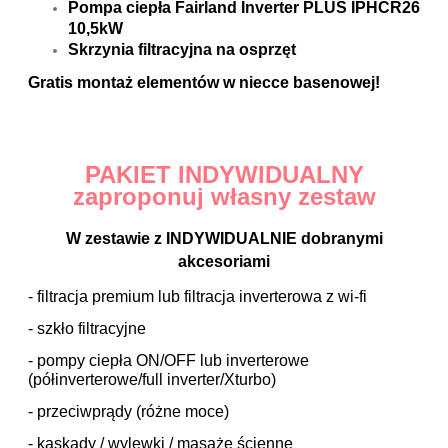
Pompa ciepła Fairland Inverter PLUS IPHCR26
10,5kW
Skrzynia filtracyjna na osprzęt
Gratis montaż elementów w niecce basenowej!
PAKIET INDYWIDUALNY
zaproponuj własny zestaw
W zestawie z INDYWIDUALNIE dobranymi
akcesoriami
- filtracja premium lub filtracja inverterowa z wi-fi
- szkło filtracyjne
- pompy ciepła ON/OFF lub inverterowe
(półinverterowe/full inverter/Xturbo)
- przeciwprądy (różne moce)
- kaskady / wylewki / masaże ścienne