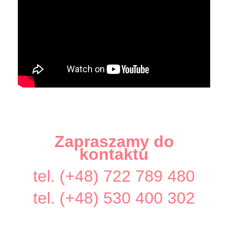
Zapraszamy do
kontaktu
tel. (+48) 722 789 480
tel. (+48) 530 400 302