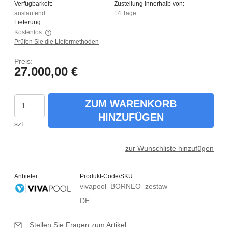
Verfügbarkeit:
Zustellung innerhalb von:
auslaufend
14 Tage
Lieferung:
Kostenlos
Prüfen Sie die Liefermethoden
Der Preis enthält keine eventuellen Zahlungskosten
Preis:
27.000,00 €
ZUM WARENKORB
HINZUFÜGEN
szt.
zur Wunschliste hinzufügen
Anbieter:
Produkt-Code/SKU:
vivapool_BORNEO_zestaw
DE
Stellen Sie Fragen zum Artikel