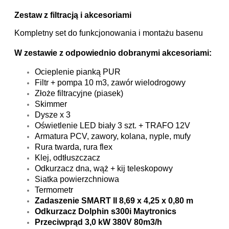
Zestaw z filtracją i akcesoriami
Kompletny set do funkcjonowania i montażu basenu
W zestawie z odpowiednio dobranymi akcesoriami:
Ocieplenie pianką PUR
Filtr + pompa 10 m3, zawór wielodrogowy
Złoże filtracyjne (piasek)
Skimmer
Dysze x 3
Oświetlenie LED biały 3 szt. + TRAFO 12V
Armatura PCV, zawory, kolana, nyple, mufy
Rura twarda, rura flex
Klej, odtłuszczacz
Odkurzacz dna, wąż + kij teleskopowy
Siatka powierzchniowa
Termometr
Zadaszenie SMART II 8,69 x 4,25 x 0,80 m
Odkurzacz Dolphin s300i Maytronics
Przeciwprąd 3,0 kW 380V 80m3/h