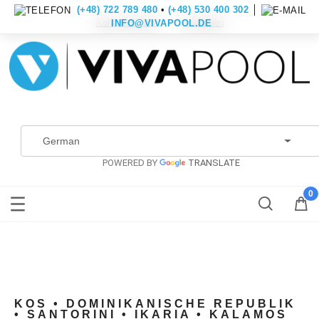
(+48) 722 789 480
•
(+48) 530 400 302
│
Konto erstellen
Anmelden
INFO@VIVAPOOL.DE
POWERED BY
TRANSLATE
KOS • DOMINIKANISCHE REPUBLIK
• SANTORINI • IKARIA • KALAMOS