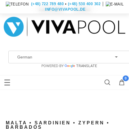
(+48) 722 789 480
•
(+48) 530 400 302
│
Konto erstellen
Anmelden
INFO@VIVAPOOL.DE
POWERED BY
TRANSLATE
MALTA • SARDINIEN • ZYPERN •
BARBADOS