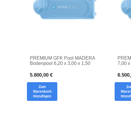
PREMIUM GFK Pool MADERA
PREM
Bodenpool 6,20 x 3,00 x 1,50
7,00 
PRIVATER SCHWIMMBAD
WINY
GART
5.800,00 €
6.500
Zum
Z
Warenkorb
Waren
hinzufügen
hinzu