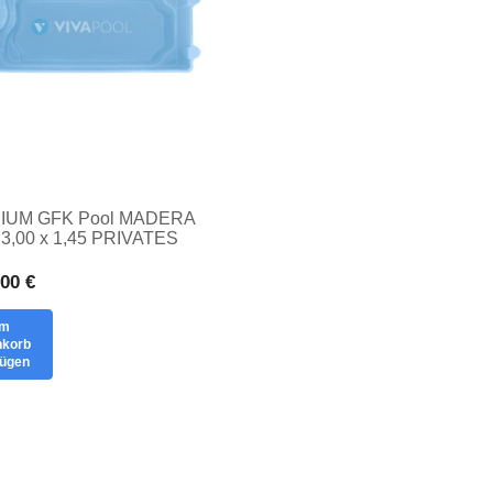
IUM GFK Pool MADERA
x 3,00 x 1,45 PRIVATES
LESTRE
ENBECKEN
,00 €
um
korb
fügen