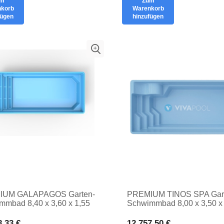
um
Zum
korb
Warenkorb
fügen
hinzufügen
IUM GALAPAGOS Garten-
PREMIUM TINOS SPA Gar
mmbad 8,40 x 3,60 x 1,55
Schwimmbad 8,00 x 3,50 x
ATES
PRIVATES
ATZBEWÄSSER
EINSATZBEWÄSSER
8,33 €
12.757,50 €