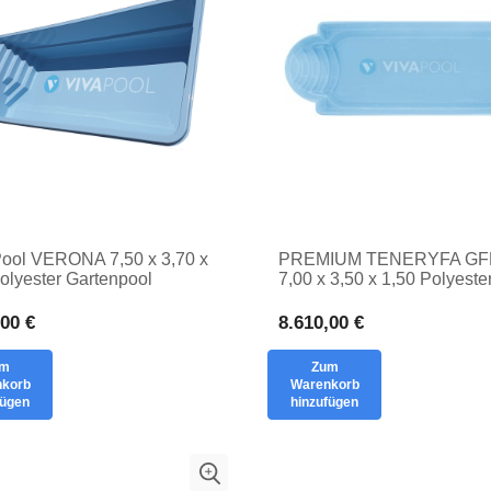
ool VERONA 7,50 x 3,70 x
PREMIUM TENERYFA GFK
olyester Gartenpool
7,00 x 3,50 x 1,50 Polyeste
eckbecken Schwimmecken
Römische Treppe TUV Gfk
Schwimmbecken
,00 €
8.610,00 €
um
Zum
korb
Warenkorb
fügen
hinzufügen