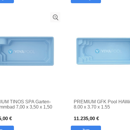
UM TINOS SPA Garten-
PREMIUM GFK Pool HAW
mmbad 7,00 x 3,50 x 1,50
8.00 x 3.70 x 1.55
ATES
ENTERTAINED GFK Pool 
ATZBEWÄSSER
Garten
5,00 €
11.235,00 €