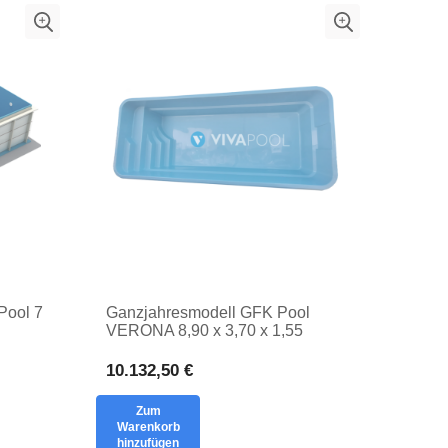
Pool 7
Ganzjahresmodell GFK Pool
VERONA 8,90 x 3,70 x 1,55
l PP-
Polyester Kinderfreibad
Einsatzwanne
10.132,50 €
Zum
Warenkorb
hinzufügen