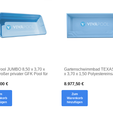
ool JUMBO 8,50 x 3,70 x
Gartenschwimmbad TEXAS
roßer privater GFK Pool für
x 3,70 x 1,50 Polyestereins
 eigenen Garten INDOOR
PRIVATE-Schwimmbad
,00 €
8.977,50 €
um
Zum
korb
Warenkorb
fügen
hinzufügen