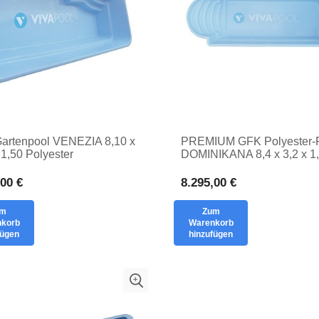
artenpool VENEZIA 8,10 x
PREMIUM GFK Polyester-
 1,50 Polyester
DOMINIKANA 8,4 x 3,2 x 1
ährigerpool NIECKA mit
Privatpool
grabenem Einsatz
,00 €
8.295,00 €
um
Zum
korb
Warenkorb
fügen
hinzufügen