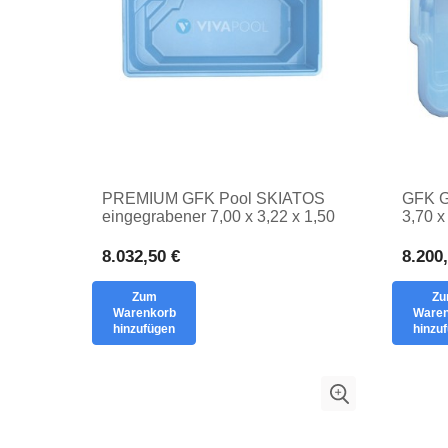
PREMIUM GFK Pool SKIATOS
GFK G
eingegrabener 7,00 x 3,22 x 1,50
3,70 x
Polyester
Ganzj
einge
8.032,50 €
8.200
Zum
Z
Warenkorb
Waren
hinzufügen
hinzu