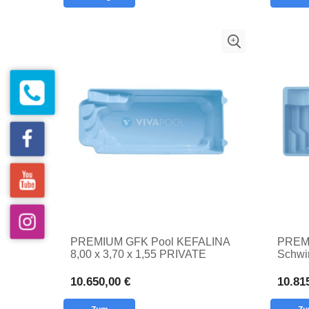
PREMIUM GFK Pool KEFALINA
PREMI
8,00 x 3,70 x 1,55 PRIVATE
Schwi
SWIMMING GFK POOL Polyester
PRIV
EINS
10.650,00 €
10.81