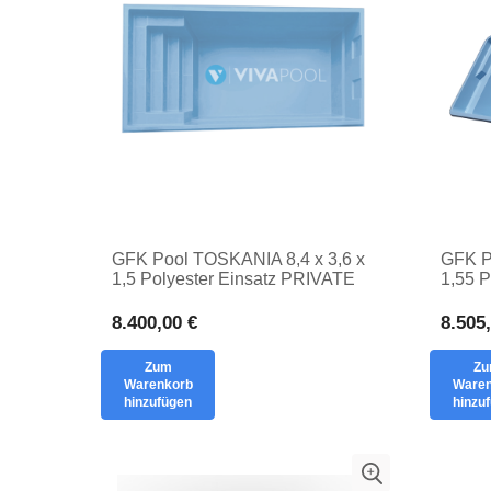
GFK Pool TOSKANIA 8,4 x 3,6 x
GFK P
1,5 Polyester Einsatz PRIVATE
1,55 P
Garten Pool Schüssel
Recht
8.400,00 €
8.505
Zum
Z
Warenkorb
Waren
hinzufügen
hinzu