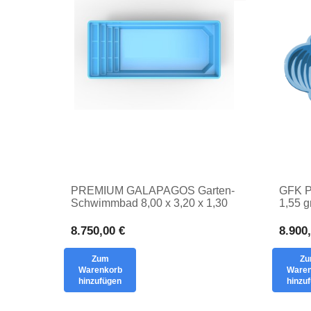
PREMIUM GALAPAGOS Garten-
GFK P
Schwimmbad 8,00 x 3,20 x 1,30
1,55 g
PRIVATES
Ihren
EINSATZBEWÄSSER
TUB
8.750,00 €
8.900
Zum
Z
Warenkorb
Waren
hinzufügen
hinzu