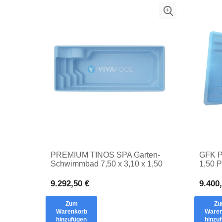
PREMIUM TINOS SPA Garten-
GFK P
Schwimmbad 7,50 x 3,10 x 1,50
1,50 P
PRIVATE INSIDER BASIN
Freie
9.292,50 €
9.400
Zum
Z
Warenkorb
Waren
hinzufügen
hinzu