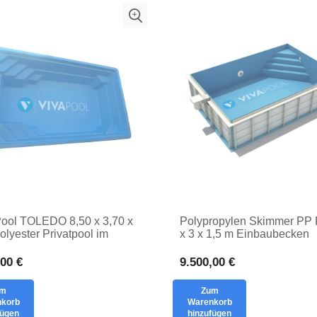
ool TOLEDO 8,50 x 3,70 x
Polypropylen Skimmer PP 
olyester Privatpool im
x 3 x 1,5 m Einbaubecken
n mit versenktem Becken
Fertigbecken RechteckPoo
Schwimmbecken
,00 €
9.500,00 €
um
Zum
korb
Warenkorb
fügen
hinzufügen