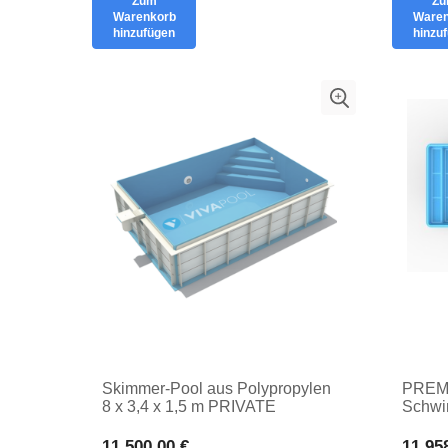
Zum
Z
Warenkorb
Waren
hinzufügen
hinzu
Skimmer-Pool aus Polypropylen
PREM
8 x 3,4 x 1,5 m PRIVATE
Schwi
Gartenpool
PRIV
EINS
11.500,00 €
11.95