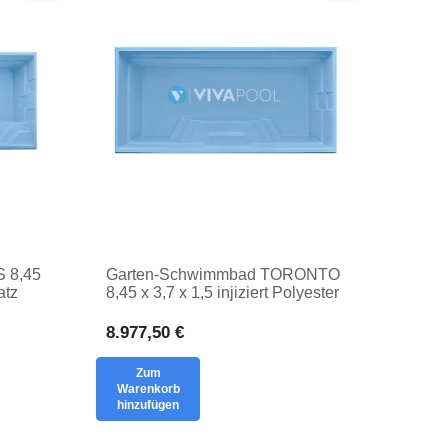
 8,45
Garten-Schwimmbad TORONTO
atz
8,45 x 3,7 x 1,5 injiziert Polyester
begraben PRIVATE
Schwimmbad
8.977,50 €
Zum
Warenkorb
hinzufügen